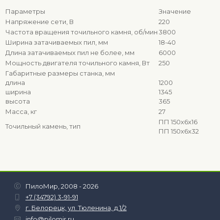
Параметры
Значение
Напряжение сети, В
220
Частота вращения точильного камня, об/мин
3800
Ширина затачиваемых пил, мм
18-40
Длина затачиваемых пил не более, мм
6000
Мощность двигателя точильного камня, Вт
250
Габаритные размеры станка, мм
длина
1200
ширина
1345
высота
365
Масса, кг
27
ПП 150х6х16
Точильный камень, тип
ПП 150х6х32
ПилоМир, 2008 - 2026
+7 (34792) 3-91-91
г. Белорецк, ул. Тюленина, д.1/2
info@pilomir.ru