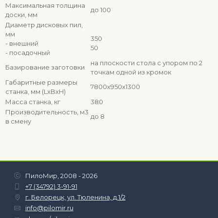
Максимальная толщина
до 100
доски, мм
Диаметр дисковых пил,
мм
350
- внешний
50
- посадочный
на плоскости стола с упором по 2
Базирование заготовки
точкам одной из кромок
Габаритные размеры
7800x950x1300
станка, мм (LxBxH)
Масса станка, кг
380
Производительность, м3
до 8
в смену
ПилоМир, 2008 - 2026
+7 (34792) 3-91-91
г. Белорецк, ул. Тюленина, д.1/2
info@pilomir.ru