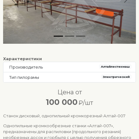
Предыдущий
След
Характеристики
Производитель
Алтайлестехмаш
Тип пилорамы
Электрический
Цена от
100 000
₽/шт
Станок дисковый, однопильный кромкорезный Алтай-007
Однопильные кромкообрезные станки «Алтай-007»,
предназначены для распиловки (продольного резания)
необрезных досок и горбыля с целью получения обрезного